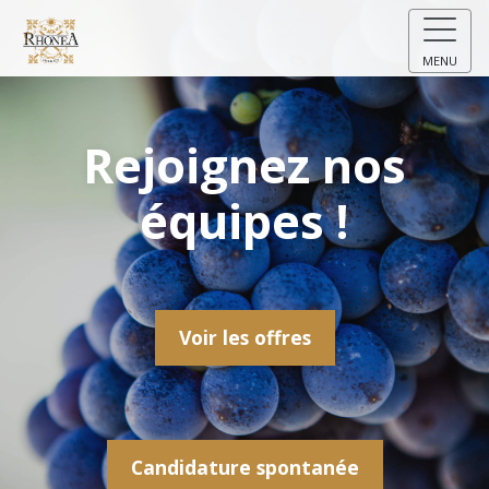
MENU
Rejoignez nos
équipes !
Voir les offres
Candidature spontanée